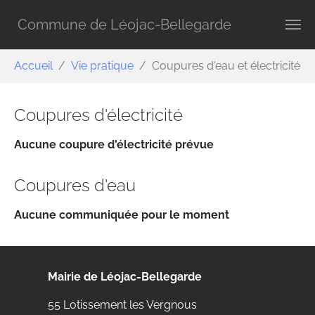
Aller au contenu principal
Commune de Léojac-Bellegarde
Vous êtes ici:
Accueil
Vie pratique
Coupures d'eau et électricité
Coupures d'électricité
Aucune coupure d'électricité prévue
Coupures d'eau
Aucune communiquée pour le moment
Mairie de Léojac-Bellegarde
55 Lotissement les Vergnous