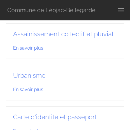
Aller au contenu principal
Vous êtes ici:
Accueil
Vie pratique
Démarches administratives
Commune de Léojac-Bellegarde
Assainissement collectif et pluvial
En savoir plus
Urbanisme
En savoir plus
Carte d'identité et passeport