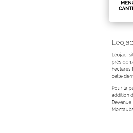
MEN
CANT
Léojac
Léojac, s
près de 1
hectares 
cette dern
Pour la pe
addition 
Devenue u
Montauban