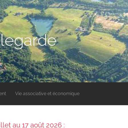
legarde
ent
Vie associative et économique
illet au 17 août 2026 :