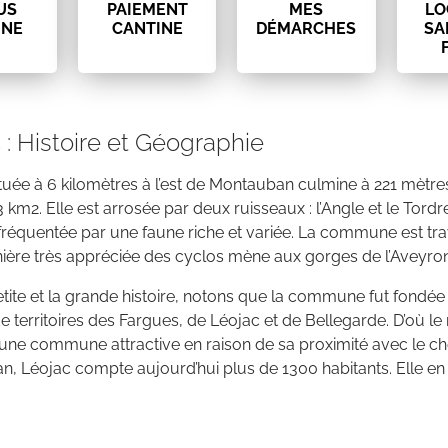
US
PAIEMENT
MES
LO
INE
CANTINE
DÉMARCHES
SA
 : Histoire et Géographie
ituée à 6 kilomètres à l’est de Montauban culmine à 221 mèt
3 km2. Elle est arrosée par deux ruisseaux : l’Angle et le Tord
fréquentée par une faune riche et variée. La commune est tra
ière très appréciée des cyclos mène aux gorges de l’Aveyron
tite et la grande histoire, notons que la commune fut fondée 
de territoires des Fargues, de Léojac et de Bellegarde. D’où
ne commune attractive en raison de sa proximité avec le che
, Léojac compte aujourd’hui plus de 1300 habitants. Elle en 