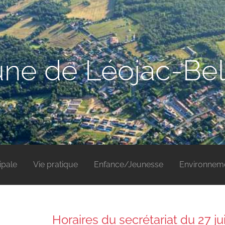
e de Léojac-Bel
ipale
Vie pratique
Enfance/Jeunesse
Environnem
Horaires du secrétariat du 27 ju