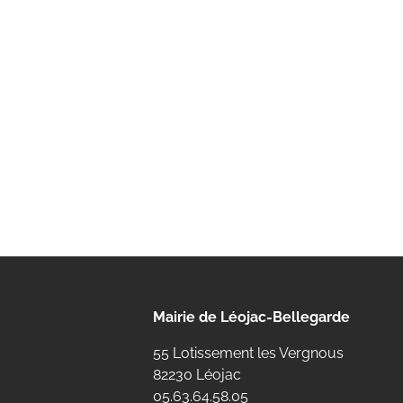
Mairie de Léojac-Bellegarde
55 Lotissement les Vergnous
82230 Léojac
05.63.64.58.05