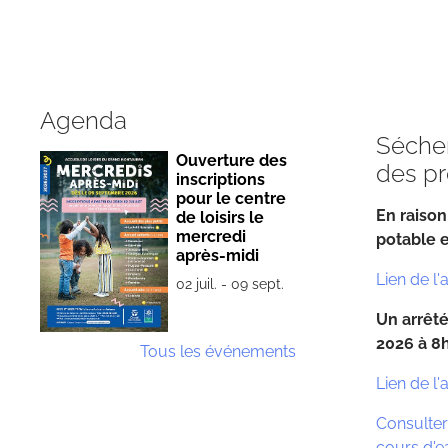
Agenda
Sécher
Ouverture des
des pr
inscriptions
pour le centre
En raison
de loisirs le
mercredi
potable e
après-midi
Lien de l'
02
juil.
-
09
sept.
Un arrêté
2026 à 8h
Tous les événements
Lien de l'
Consulter 
cours d'ea