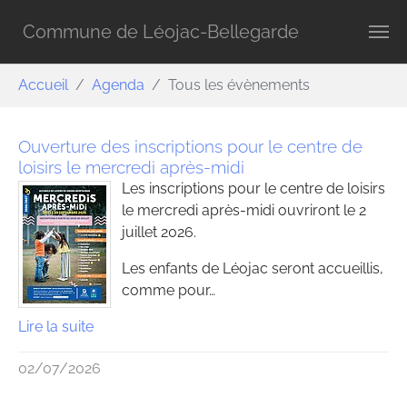
Aller au contenu principal
Commune de Léojac-Bellegarde
Vous êtes ici:
Accueil
Agenda
Tous les évènements
Ouverture des inscriptions pour le centre de
loisirs le mercredi après-midi
Les inscriptions pour le centre de loisirs
le mercredi après-midi ouvriront le 2
juillet 2026.
Les enfants de Léojac seront accueillis,
comme pour…
Lire la suite
02/07/2026